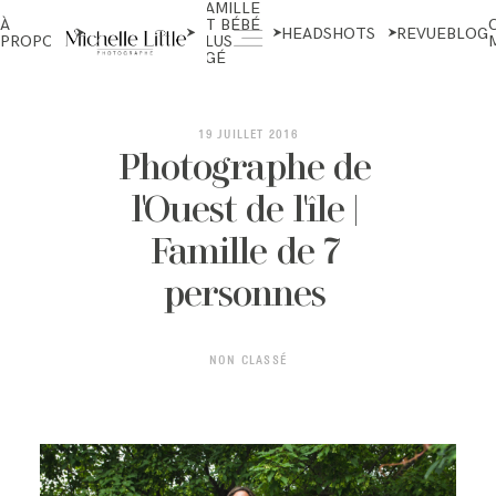
FAMILLE
NOUVEAU-
À
ET BÉBÉ
NÉS ET
HEADSHOTS
REVUE
BLOG
PROPOS
PLUS
MATERNITÉ
ÂGÉ
ABOUT
19 JUILLET 2016
Photographe de
l'Ouest de l'île |
NEWBORN & MATERNITY
Famille de 7
personnes
FAMILY & OLDER BABY
NON CLASSÉ
HEADSHOTS
REVIEWS