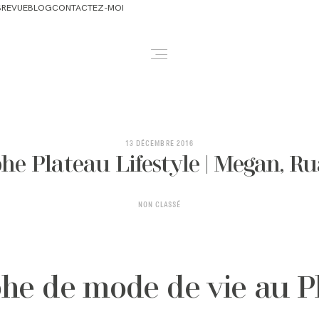
S
REVUE
BLOG
CONTACTEZ-MOI
ABOUT
NEWBORN & MATERNITY
13 DÉCEMBRE 2016
e Plateau Lifestyle | Megan, Ru
FAMILY & OLDER BABY
NON CLASSÉ
HEADSHOTS
REVIEWS
he de mode de vie au P