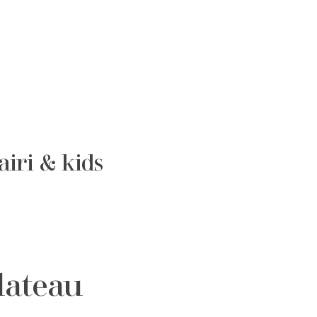
airi & kids
lateau