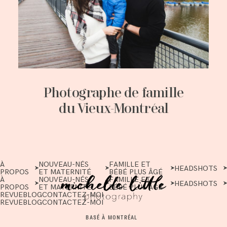
Photographe de famille
du Vieux-Montréal
À
NOUVEAU-NÉS
FAMILLE ET
HEADSHOTS
PROPOS
ET MATERNITÉ
BÉBÉ PLUS ÂGÉ
À
NOUVEAU-NÉS
FAMILLE ET
HEADSHOTS
PROPOS
ET MATERNITÉ
BÉBÉ PLUS ÂGÉ
REVUE
BLOG
CONTACTEZ-MOI
REVUE
BLOG
CONTACTEZ-MOI
BASÉ À MONTRÉAL