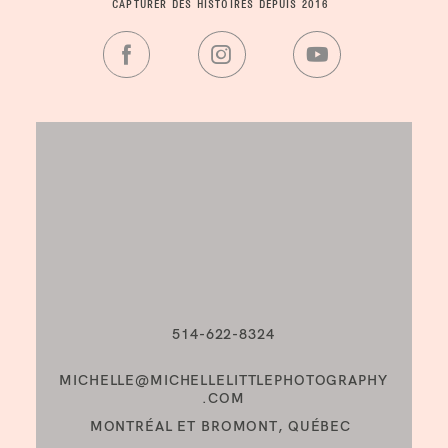
CAPTURER DES HISTOIRES DEPUIS 2016
514-622-8324
MICHELLE@MICHELLELITTLEPHOTOGRAPHY
.COM
MONTRÉAL ET BROMONT, QUÉBEC