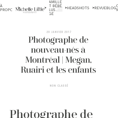
FAMILLE
NOUVEAU-
À
ET BÉBÉ
NÉS ET
HEADSHOTS
REVUE
BLOG
PROPOS
PLUS
MATERNITÉ
ÂGÉ
ABOUT
20 JANVIER 2017
Photographe de
nouveau-nés à
NEWBORN & MATERNITY
Montréal | Megan,
Ruairi et les enfants
FAMILY & OLDER BABY
NON CLASSÉ
HEADSHOTS
Photographe de
REVIEWS