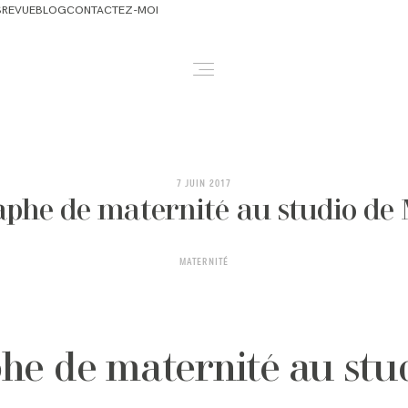
S
REVUE
BLOG
CONTACTEZ-MOI
ABOUT
NEWBORN & MATERNITY
7 JUIN 2017
phe de maternité au studio de
FAMILY & OLDER BABY
MATERNITÉ
HEADSHOTS
REVIEWS
he de maternité au stu