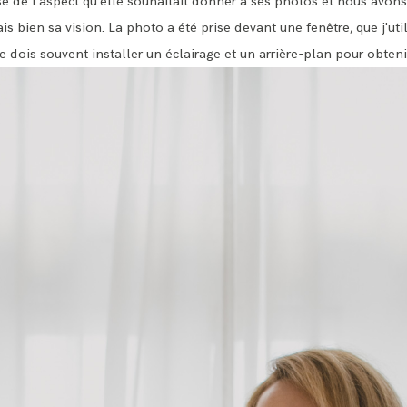
ise de l'aspect qu'elle souhaitait donner à ses photos et nous avon
s bien sa vision. La photo a été prise devant une fenêtre, que j'util
 dois souvent installer un éclairage et un arrière-plan pour obtenir