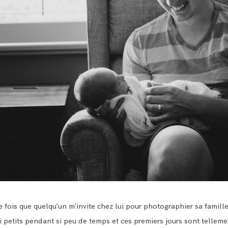
 fois que quelqu'un m'invite chez lui pour photographier sa famill
si petits pendant si peu de temps et ces premiers jours sont tellem