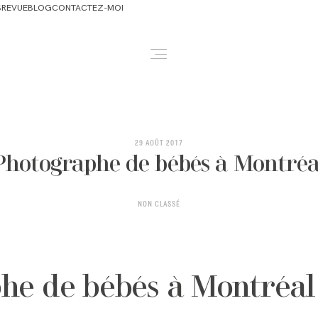
S
REVUE
BLOG
CONTACTEZ-MOI
ABOUT
NEWBORN & MATERNITY
29 AOÛT 2017
Photographe de bébés à Montréa
FAMILY & OLDER BABY
NON CLASSÉ
HEADSHOTS
REVIEWS
he de bébés à Montréal