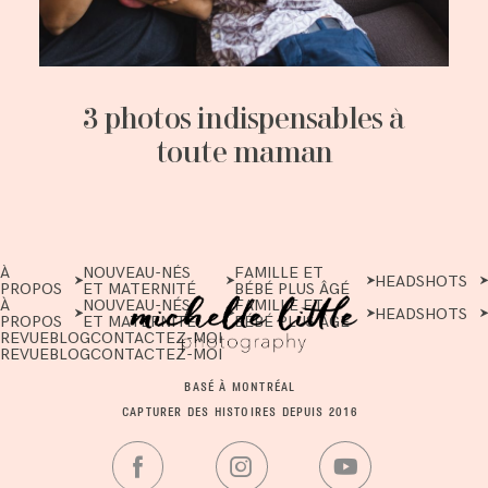
3 photos indispensables à
toute maman
À
NOUVEAU-NÉS
FAMILLE ET
HEADSHOTS
PROPOS
ET MATERNITÉ
BÉBÉ PLUS ÂGÉ
À
NOUVEAU-NÉS
FAMILLE ET
HEADSHOTS
PROPOS
ET MATERNITÉ
BÉBÉ PLUS ÂGÉ
REVUE
BLOG
CONTACTEZ-MOI
REVUE
BLOG
CONTACTEZ-MOI
BASÉ À MONTRÉAL
CAPTURER DES HISTOIRES DEPUIS 2016