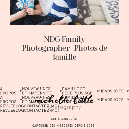
NDG Family
Photographer | Photos de
famille
À
NOUVEAU-NÉS
FAMILLE ET
HEADSHOTS
PROPOS
ET MATERNITÉ
BÉBÉ PLUS ÂGÉ
À
NOUVEAU-NÉS
FAMILLE ET
HEADSHOTS
PROPOS
ET MATERNITÉ
BÉBÉ PLUS ÂGÉ
REVUE
BLOG
CONTACTEZ-MOI
REVUE
BLOG
CONTACTEZ-MOI
BASÉ À MONTRÉAL
CAPTURER DES HISTOIRES DEPUIS 2016