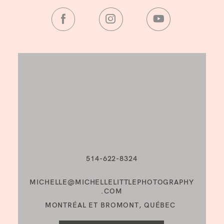
514-622-8324
MICHELLE@MICHELLELITTLEPHOTOGRAPHY
.COM
MONTRÉAL ET BROMONT, QUÉBEC