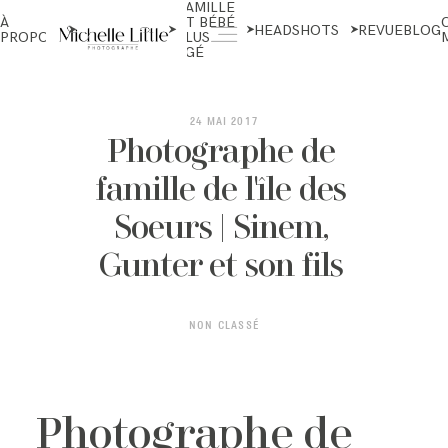
FAMILLE
NOUVEAU-
À
ET BÉBÉ
NÉS ET
HEADSHOTS
REVUE
BLOG
PROPOS
PLUS
MATERNITÉ
ÂGÉ
ABOUT
24 MAI 2017
Photographe de
famille de l'île des
NEWBORN & MATERNITY
Soeurs | Sinem,
Gunter et son fils
FAMILY & OLDER BABY
NON CLASSÉ
HEADSHOTS
Photographe de
REVIEWS