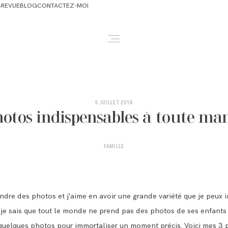
S
REVUE
BLOG
CONTACTEZ-MOI
ABOUT
NEWBORN & MATERNITY
5 JUILLET 2018
hotos indispensables à toute m
FAMILY & OLDER BABY
FAMILLE
HEADSHOTS
REVIEWS
dre des photos et j'aime en avoir une grande variété que je peux im
s je sais que tout le monde ne prend pas des photos de ses enfants t
quelques photos pour immortaliser un moment précis. Voici mes 3 