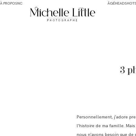
À PROPOS
NOUVEAU-NÉS ET MATERNITÉ
FAMILLE ET BÉBÉ PLUS ÂGÉ
HEADSHOT
3 p
Personnellement, j'adore pren
l'histoire de ma famille. Mai
nous n'avons besoin que de 