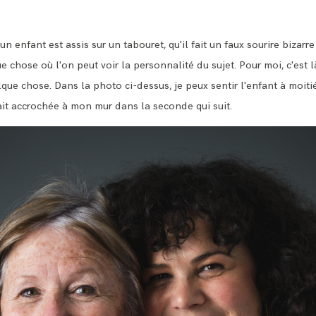
'un enfant est assis sur un tabouret, qu'il fait un faux sourire bizarr
e chose où l'on peut voir la personnalité du sujet. Pour moi, c'est l
lque chose. Dans la photo ci-dessus, je peux sentir l'enfant à moitié
ait accrochée à mon mur dans la seconde qui suit.