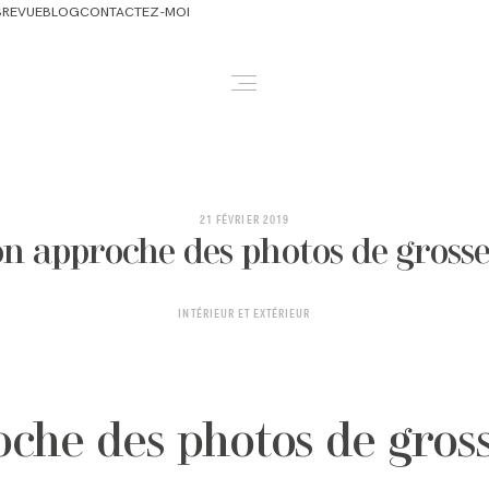
S
REVUE
BLOG
CONTACTEZ-MOI
ABOUT
NEWBORN & MATERNITY
21 FÉVRIER 2019
n approche des photos de grosse
FAMILY & OLDER BABY
INTÉRIEUR ET EXTÉRIEUR
HEADSHOTS
REVIEWS
che des photos de gros