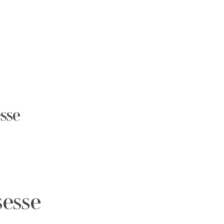
sse
sesse