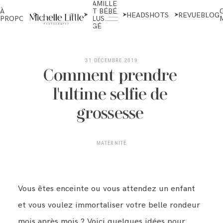
FAMILLE
NOUVEAU-
À
ET BÉBÉ
NÉS ET
HEADSHOTS
REVUE
BLOG
PROPOS
PLUS
MATERNITÉ
ÂGÉ
ABOUT
31 DÉCEMBRE 2019
Comment prendre
l'ultime selfie de
NEWBORN & MATERNITY
grossesse
FAMILY & OLDER BABY
MATERNITÉ
HEADSHOTS
Vous êtes enceinte ou vous attendez un enfant
et vous voulez immortaliser votre belle rondeur
REVIEWS
mois après mois ? Voici quelques idées pour