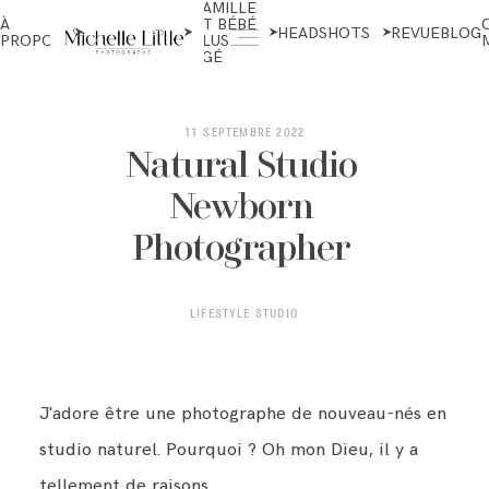
FAMILLE
NOUVEAU-
À
ET BÉBÉ
NÉS ET
HEADSHOTS
REVUE
BLOG
PROPOS
PLUS
MATERNITÉ
ÂGÉ
ABOUT
11 SEPTEMBRE 2022
Natural Studio
Newborn
NEWBORN & MATERNITY
Photographer
FAMILY & OLDER BABY
LIFESTYLE STUDIO
HEADSHOTS
J'adore être une photographe de nouveau-nés en
studio naturel. Pourquoi ? Oh mon Dieu, il y a
REVIEWS
tellement de raisons.