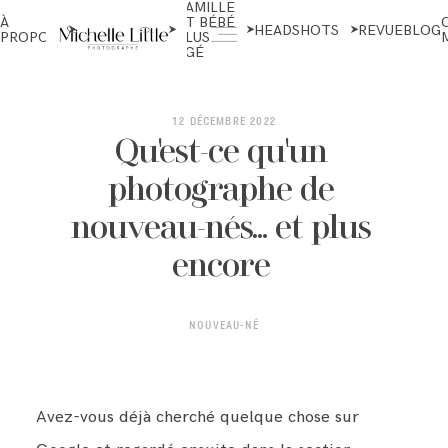
FAMILLE
NOUVEAU-
À
ET BÉBÉ
NÉS ET
HEADSHOTS
REVUE
BLOG
PROPOS
PLUS
MATERNITÉ
ÂGÉ
ABOUT
12 DÉCEMBRE 2022
Qu'est-ce qu'un
photographe de
NEWBORN & MATERNITY
nouveau-nés... et plus
encore
FAMILY & OLDER BABY
NOUVEAU-NÉ
HEADSHOTS
Avez-vous déjà cherché quelque chose sur
REVIEWS