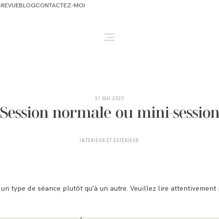
S
REVUE
BLOG
CONTACTEZ-MOI
ABOUT
NEWBORN & MATERNITY
31 MAI 2023
Session normale ou mini-sessio
FAMILY & OLDER BABY
INTÉRIEUR ET EXTÉRIEUR
HEADSHOTS
REVIEWS
 un type de séance plutôt qu'à un autre. Veuillez lire attentivement