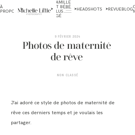
FAMILLE
NOUVEAU-
À
ET BÉBÉ
NÉS ET
HEADSHOTS
REVUE
BLOG
PROPOS
PLUS
MATERNITÉ
ÂGÉ
ABOUT
9 FÉVRIER 2024
Photos de maternité
de rêve
NEWBORN & MATERNITY
NON CLASSÉ
FAMILY & OLDER BABY
J'ai adoré ce style de photos de maternité de
HEADSHOTS
rêve ces derniers temps et je voulais les
partager.
REVIEWS