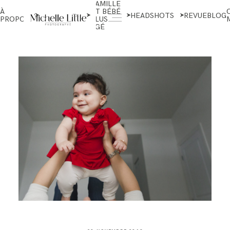
FAMILLE
NOUVEAU-
À
ET BÉBÉ
NÉS ET
HEADSHOTS
REVUE
BLOG
PROPOS
PLUS
MATERNITÉ
ÂGÉ
ABOUT
NEWBORN & MATERNITY
FAMILY & OLDER BABY
HEADSHOTS
REVIEWS