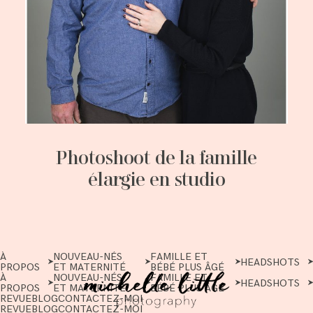
Photoshoot de la famille
élargie en studio
À
NOUVEAU-NÉS
FAMILLE ET
HEADSHOTS
PROPOS
ET MATERNITÉ
BÉBÉ PLUS ÂGÉ
À
NOUVEAU-NÉS
FAMILLE ET
HEADSHOTS
PROPOS
ET MATERNITÉ
BÉBÉ PLUS ÂGÉ
REVUE
BLOG
CONTACTEZ-MOI
REVUE
BLOG
CONTACTEZ-MOI