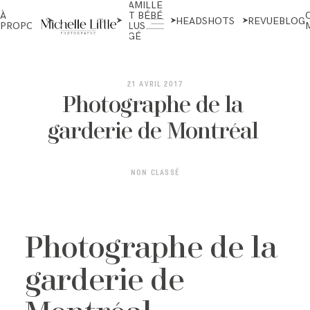
FAMILLE
NOUVEAU-
À
ET BÉBÉ
NÉS ET
HEADSHOTS
REVUE
BLOG
PROPOS
PLUS
MATERNITÉ
ÂGÉ
ABOUT
21 AVRIL 2017
Photographe de la
garderie de Montréal
NEWBORN & MATERNITY
NON CLASSÉ
FAMILY & OLDER BABY
Photographe de la
HEADSHOTS
garderie de
REVIEWS