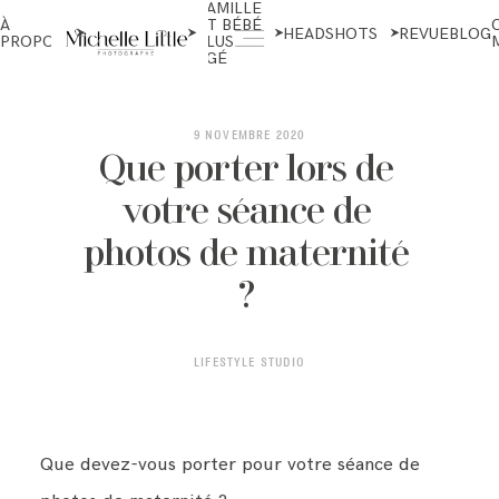
FAMILLE
NOUVEAU-
À
ET BÉBÉ
NÉS ET
HEADSHOTS
REVUE
BLOG
PROPOS
PLUS
MATERNITÉ
ÂGÉ
ABOUT
9 NOVEMBRE 2020
Que porter lors de
votre séance de
NEWBORN & MATERNITY
photos de maternité
?
FAMILY & OLDER BABY
LIFESTYLE STUDIO
HEADSHOTS
Que devez-vous porter pour votre séance de
REVIEWS