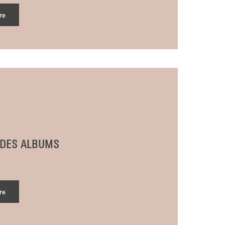
re
 DES ALBUMS
re