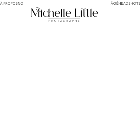
À PROPOS
NOUVEAU-NÉS ET MATERNITÉ
FAMILLE ET BÉBÉ PLUS ÂGÉ
HEADSHOT