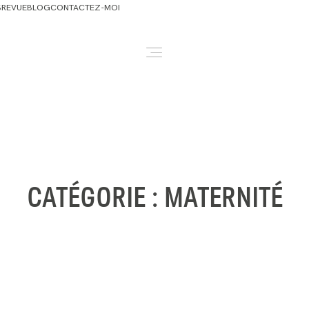
S
REVUE
BLOG
CONTACTEZ-MOI
ABOUT
NEWBORN & MATERNITY
FAMILY & OLDER BABY
CATÉGORIE : MATERNITÉ
HEADSHOTS
REVIEWS